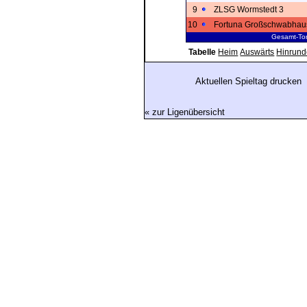
9
ZLSG Wormstedt 3
10
Fortuna Großschwabhau
Gesamt-Tor
Tabelle
Heim
Auswärts
Hinrund
Aktuellen Spieltag drucken
« zur Ligenübersicht