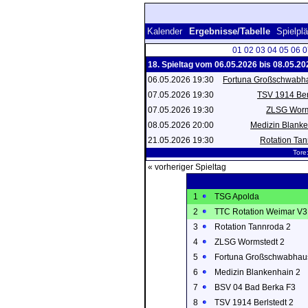
Kalender
Ergebnisse/Tabelle
Spielpl
01
02
03
04
05
06
0
18. Spieltag vom 06.05.2026 bis 08.05.20
06.05.2026 19:30
Fortuna Großschwabh
07.05.2026 19:30
TSV 1914 Ber
07.05.2026 19:30
ZLSG Worm
08.05.2026 20:00
Medizin Blanke
21.05.2026 19:30
Rotation Ta
Tore
« vorheriger Spieltag
1
TSG Apolda
2
TTC Rotation Weimar V3
3
Rotation Tannroda 2
4
ZLSG Wormstedt 2
5
Fortuna Großschwabhau
6
Medizin Blankenhain 2
7
BSV 04 Bad Berka F3
8
TSV 1914 Berlstedt 2